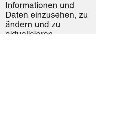
Informationen und
Daten einzusehen, zu
ändern und zu
aktualisieren,
Bedenken bezüglich
der Datenverwendung
usw.
Datensicherheit
Schutzmaßnahmen
der Nutzerdaten,
Datenverschlüsselung
, Serverinformationen,
auf denen die Daten